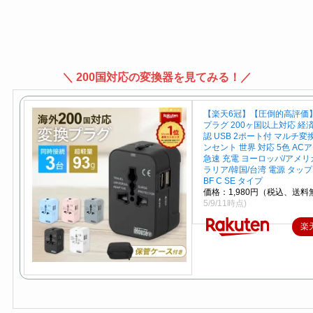
＼ 200国対応の変換器を見てみる！／
【楽天6冠】【圧倒的高評価
プラグ 200ヶ国以上対応 経
認 USB 2ポート付 マルチ変
ンセント 世界 対応 5色 AC
急速 充電 ヨーロッパ/アメリ
ラリア/韓国/台湾 電源 タップ 
BF C SE タイプ
価格：1,980円（税込、送料
5/9/11時点)
楽