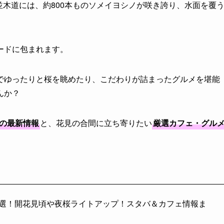
並木道には、約800本ものソメイヨシノが咲き誇り、水面を覆
ードに包まれます。
でゆったりと桜を眺めたり、こだわりが詰まったグルメを堪能
んか？
プの最新情報
と、花見の合間に立ち寄りたい
厳選カフェ・グル
所7選！開花見頃や夜桜ライトアップ！スタバ＆カフェ情報ま