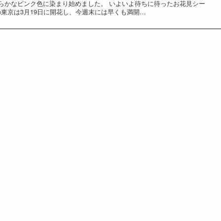
らかなピンク色に染まり始めました。 いよいよ待ちに待ったお花見シー
年の東京は3月19日に開花し、今週末には早くも満開…